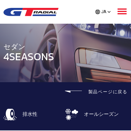
JA
企業情報
セダン
4SEASONS
製品情報
GT ラジアルサポート
製品ページに戻る
タイヤ検索
排水性
オールシーズン
ディーラー検索